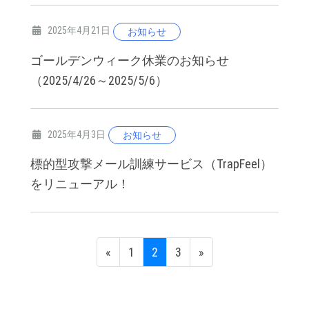
2025年4月21日
お知らせ
ゴールデンウィーク休業のお知らせ
（2025/4/26～2025/5/6）
2025年4月3日
お知らせ
標的型攻撃メール訓練サービス（TrapFeel）
をリニューアル！
投
固
固
固
«
1
2
3
»
稿
定
定
定
ペ
ペ
ペ
ナ