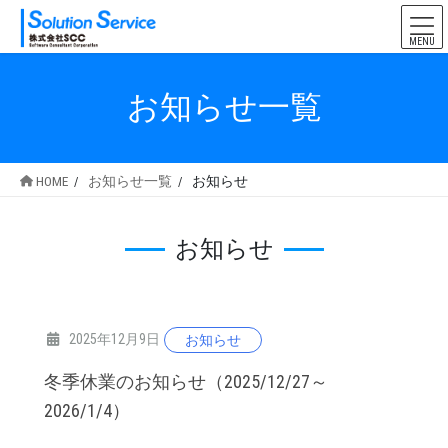
コ
ナ
ン
ビ
MENU
テ
ゲ
ン
ー
お知らせ一覧
ツ
シ
へ
ョ
ス
ン
HOME
お知らせ一覧
お知らせ
キ
に
ッ
移
お知らせ
プ
動
2025年12月9日
お知らせ
冬季休業のお知らせ（2025/12/27～
2026/1/4）